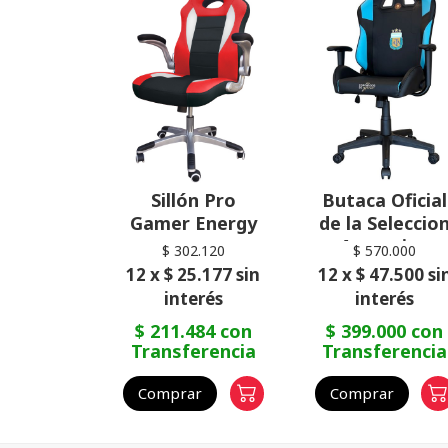
Sillón Pro
Butaca Oficial
Gamer Energy
de la Seleccio
Argentina
$ 302.120
$ 570.000
12 x $ 25.177 sin
12 x $ 47.500 si
interés
interés
$ 211.484 con
$ 399.000 con
Transferencia
Transferencia
Comprar
Comprar