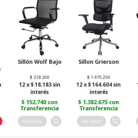
Sillón Wolf Bajo
Sillon Grierson
n
$ 218.200
$ 1.975.250
n
12 x $ 18.183 sin
12 x $ 164.604 sin
interés
interés
$ 152.740 con
$ 1.382.675 con
Transferencia
Transferencia
Sin Stock
Sin Stock