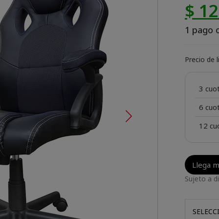
$ 1
1 pago o
Precio de 
3 cuo
6 cuo
12 cu
Llega 
Sujeto a di
SELECC