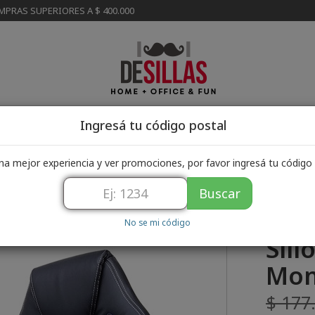
MPRAS SUPERIORES A $ 400.000
Ingresá tu código postal
Cómo comprar
Asistencia al cliente
Mi pedi
na mejor experiencia y ver promociones, por favor ingresá tu código 
Buscar
No se mi código
Sil
Mo
$ 177