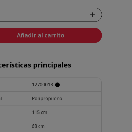
Añadir al carrito
erísticas principales
12700013
l
Polipropileno
115 cm
68 cm