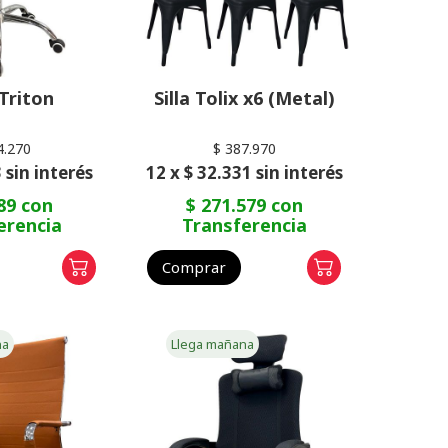
 Triton
Silla Tolix x6 (Metal)
4.270
$ 387.970
 sin interés
12 x $ 32.331 sin interés
89 con
$ 271.579 con
erencia
Transferencia
Comprar
na
Llega mañana