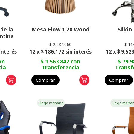
 de la
Mesa Flow 1.20 Wood
Sillón
ntina
$ 2.234.060
$ 11
 interés
12 x $ 186.172 sin interés
12 x $ 9.523
on
$ 1.563.842 con
$ 79.9
cia
Transferencia
Transf
Comprar
Comprar
Llega mañana
Llega maña