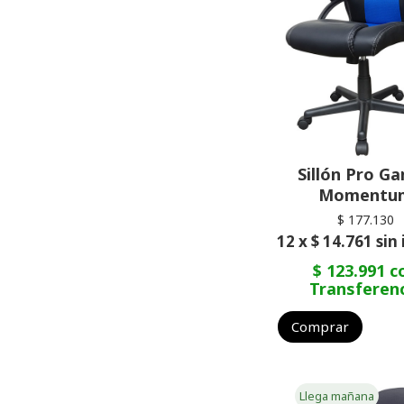
Sillón Pro G
Momentu
$ 177.130
12 x $ 14.761 sin
$ 123.991 c
Transferen
Comprar
Llega mañana