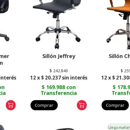
amer
Sillón Jeffrey
Sillón 
m
$ 242.840
$ 25
 interés
12 x $ 20.237 sin interés
12 x $ 21.30
on
$ 169.988 con
$ 178.
cia
Transferencia
Transf
Comprar
Comprar
Llega maña