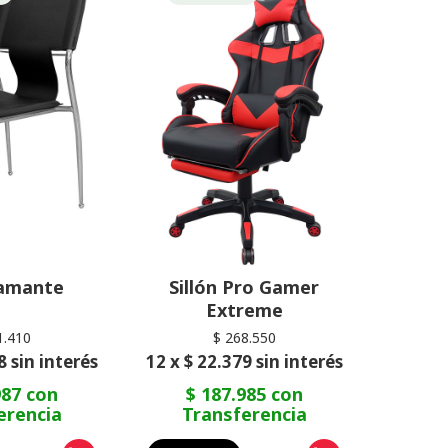
iamante
Sillón Pro Gamer
Extreme
1.410
$ 268.550
8 sin interés
12 x $ 22.379 sin interés
987 con
$ 187.985 con
erencia
Transferencia