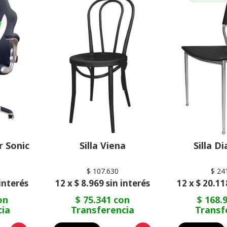
r Sonic
Silla Viena
Silla D
$ 107.630
$ 24
 interés
12 x $ 8.969 sin interés
12 x $ 20.11
on
$ 75.341 con
$ 168.
cia
Transferencia
Transf