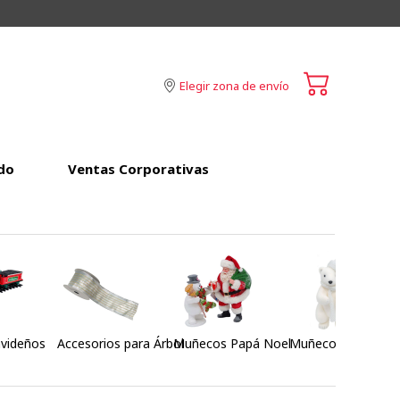
Elegir zona de envío
do
Ventas Corporativas
videños
Accesorios para Árbol
Muñecos Papá Noel
Muñecos Polares