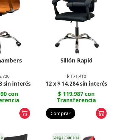
Chambers
Sillón Rapid
5.700
$ 171.410
8 sin interés
12 x $ 14.284 sin interés
990 con
$ 119.987 con
erencia
Transferencia
Comprar
na
Llega mañana