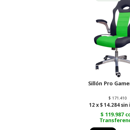
Sillón Pro Game
$ 171.410
12 x $ 14.284 sin
$ 119.987 c
Transferen