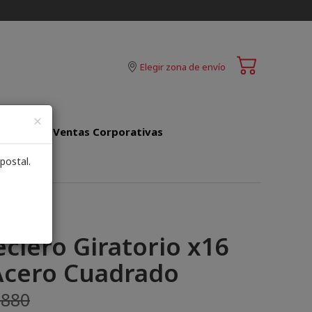
Elegir zona de envío
×
do
Ventas Corporativas
postal.
ciero Giratorio x16
Acero Cuadrado
.880