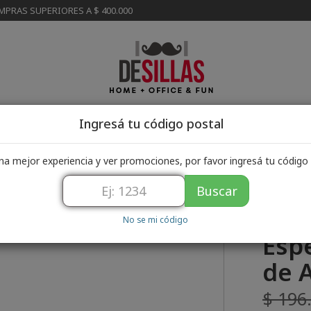
MPRAS SUPERIORES A $ 400.000
Ingresá tu código postal
Cómo comprar
Asistencia al cliente
Mi pedi
na mejor experiencia y ver promociones, por favor ingresá tu código 
Buscar
No se mi código
Espe
de 
$ 196