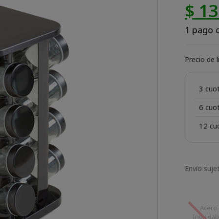
$ 1
1 pago o
Precio de 
3 cuo
6 cuo
12 cu
Envío sujet
Acero
Inoxidab