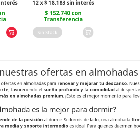
 interés
12 x $ 18.183 sin interés
on
$ 152.740 con
cia
Transferencia
Sin Stock
nuestras ofertas en almohadas
s ofertas en almohadas para
renovar y mejorar tu descanso
. Nues
orte
, favoreciendo el
sueño profundo y la comodidad
al despertar
e más en almohadas premium
. ¡Este es el mejor momento para lleva
almohada es la mejor para dormir?
ende de la posición
al dormir. Si dormís de lado, una almohada
fir
ra media y soporte intermedio
es ideal. Para quienes duermen bo