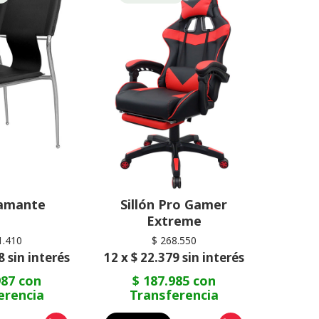
iamante
Sillón Pro Gamer
Extreme
1.410
$ 268.550
8 sin interés
12 x $ 22.379 sin interés
987 con
$ 187.985 con
erencia
Transferencia