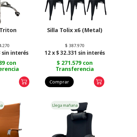
 Triton
Silla Tolix x6 (Metal)
4.270
$ 387.970
 sin interés
12 x $ 32.331 sin interés
89 con
$ 271.579 con
erencia
Transferencia
Comprar
na
Llega mañana