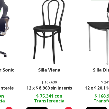
r Sonic
Silla Viena
Silla D
$ 107.630
$ 24
 interés
12 x $ 8.969 sin interés
12 x $ 20.11
on
$ 75.341 con
$ 168.
cia
Transferencia
Transf