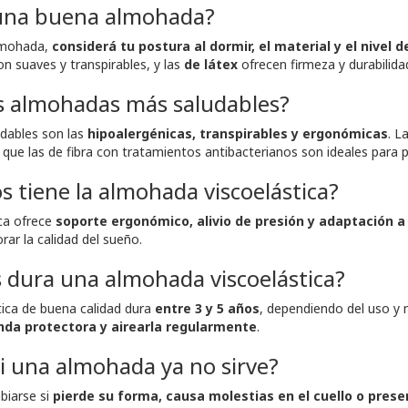
 una buena almohada?
almohada,
considerá tu postura al dormir, el material y el nivel 
n suaves y transpirables, y las
de látex
ofrecen firmeza y durabilida
as almohadas más saludables?
dables son las
hipoalergénicas, transpirables y ergonómicas
. L
s que las de fibra con tratamientos antibacterianos son ideales para 
s tiene la almohada viscoelástica?
ca ofrece
soporte ergonómico, alivio de presión y adaptación a
rar la calidad del sueño.
 dura una almohada viscoelástica?
ica de buena calidad dura
entre 3 y 5 años
, dependiendo del uso y 
nda protectora y airearla regularmente
.
i una almohada ya no sirve?
iarse si
pierde su forma, causa molestias en el cuello o pres