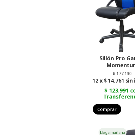
Sillón Pro G
Momentu
$ 177.130
12 x $ 14.761 sin
$ 123.991 c
Transferen
Comprar
Llega mañana