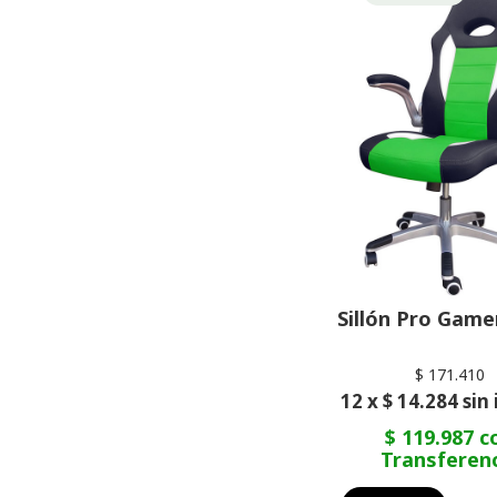
Sillón Pro Game
$ 171.410
12 x $ 14.284 sin
$ 119.987 c
Transferen