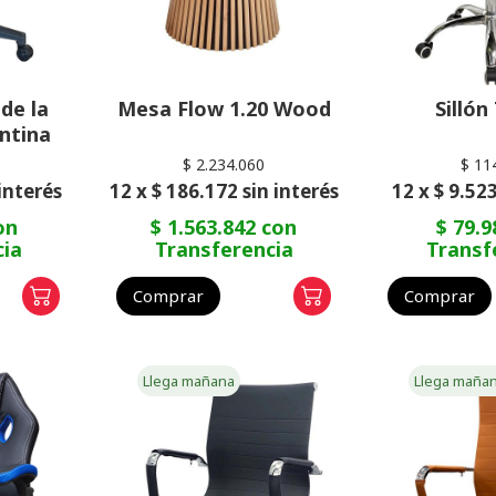
 de la
Mesa Flow 1.20 Wood
Sillón
ntina
$ 2.234.060
$ 11
 interés
12 x $ 186.172 sin interés
12 x $ 9.523
on
$ 1.563.842 con
$ 79.9
cia
Transferencia
Transf
Comprar
Comprar
Llega mañana
Llega maña