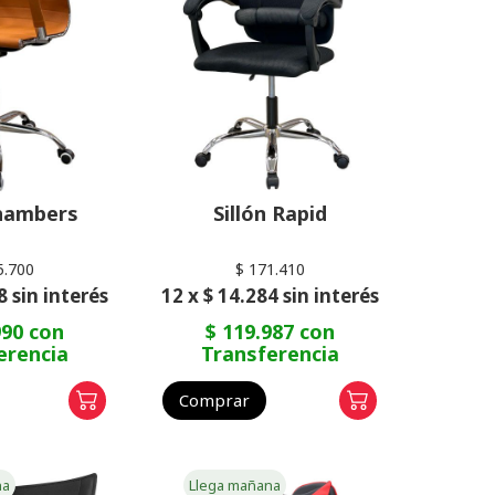
Chambers
Sillón Rapid
5.700
$ 171.410
8 sin interés
12 x $ 14.284 sin interés
990 con
$ 119.987 con
erencia
Transferencia
Comprar
na
Llega mañana