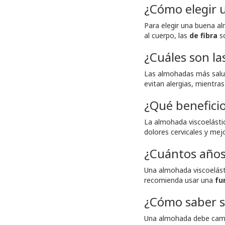
¿Cómo elegir
Para elegir una buena 
al cuerpo, las
de
fibra
so
¿Cuáles son l
Las almohadas más salu
evitan alergias, mientra
¿Qué beneficio
La almohada viscoelásti
dolores cervicales y mejo
¿Cuántos años
Una almohada viscoelást
recomienda usar una
fu
¿Cómo saber s
Una almohada debe camb