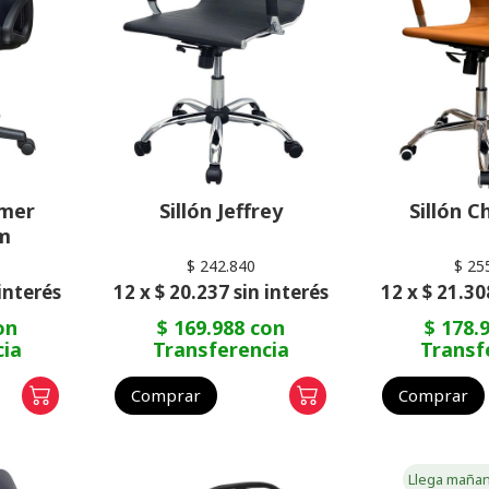
amer
Sillón Jeffrey
Sillón 
m
$ 242.840
$ 25
 interés
12 x $ 20.237 sin interés
12 x $ 21.30
on
$ 169.988 con
$ 178.
cia
Transferencia
Transf
Comprar
Comprar
Llega maña