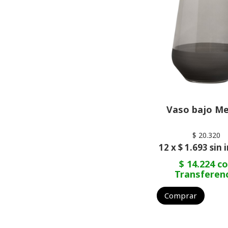
Vaso bajo Me
$ 20.320
12 x $ 1.693 sin 
$ 14.224 c
Transferen
Comprar