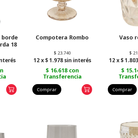
 borde
Compotera Rombo
Vaso 
rda 18
$ 23.740
$ 21
interés
12 x $ 1.978 sin interés
12 x $ 1.803
on
$ 16.618 con
$ 15.1
cia
Transferencia
Transf
Comprar
Comprar