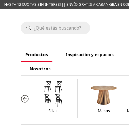
HASTA 12 CUOTAS SIN INTERES! || ENVÍO GRATIS A CABA Y GBA EN CO
Productos
Inspiración y espacios
Nosotros
Sillas
Mesas
M