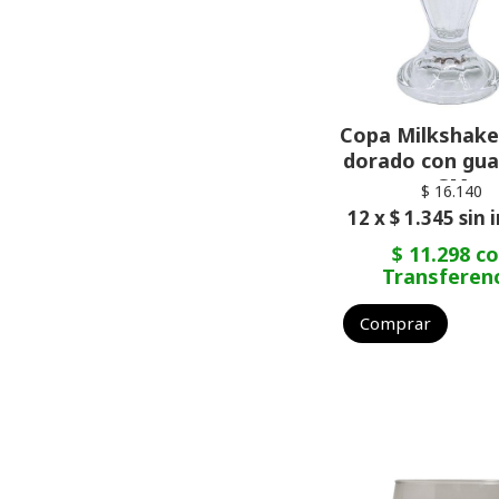
Copa Milkshake
dorado con gua
CM
$ 16.140
12 x $ 1.345 sin 
$ 11.298 c
Transferen
Comprar