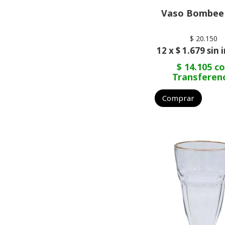
Vaso Bombee 
$ 20.150
12 x $ 1.679 sin 
$ 14.105 c
Transferen
Comprar