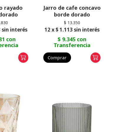
o rayado
Jarro de cafe concavo
dorado
borde dorado
.830
$ 13.350
 sin interés
12 x $ 1.113 sin interés
81 con
$ 9.345 con
erencia
Transferencia
Comprar