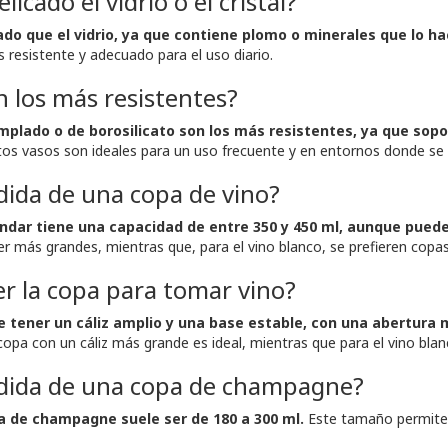
icado el vidrio o el cristal?
cado que el vidrio, ya que contiene plomo o minerales que lo h
s resistente y adecuado para el uso diario.
 los más resistentes?
emplado o de borosilicato son los más resistentes, ya que s
os vasos son ideales para un uso frecuente y en entornos donde se 
dida de una copa de vino?
ndar tiene una capacidad de entre 350 y 450 ml, aunque puede 
ser más grandes, mientras que, para el vino blanco, se prefieren cop
r la copa para tomar vino?
e tener un cáliz amplio y una base estable, con una abertura
 copa con un cáliz más grande es ideal, mientras que para el vino bl
edida de una copa de champagne?
 de champagne suele ser de 180 a 300 ml.
Este tamaño permite d