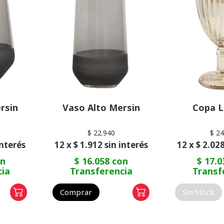
rsin
Vaso Alto Mersin
Copa L
$ 22.940
$ 24
interés
12 x $ 1.912 sin interés
12 x $ 2.028
on
$ 16.058 con
$ 17.0
cia
Transferencia
Transf
Comprar
Sin Stock