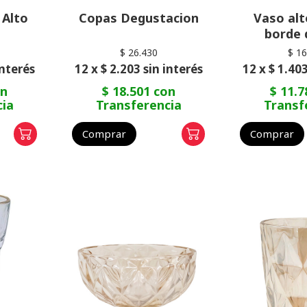
Alto
Copas Degustacion
Vaso alt
borde 
$ 26.430
$ 16
interés
12 x $ 2.203 sin interés
12 x $ 1.403
on
$ 18.501 con
$ 11.7
cia
Transferencia
Transf
Comprar
Comprar