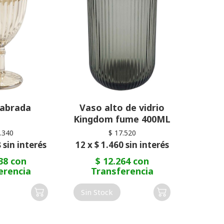
abrada
Vaso alto de vidrio
Kingdom fume 400ML
.340
$ 17.520
 sin interés
12 x $ 1.460 sin interés
38 con
$ 12.264 con
erencia
Transferencia
Sin Stock